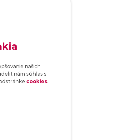
akia
epšovanie našich
udeliť nám súhlas s
 podstránke
cookies
.