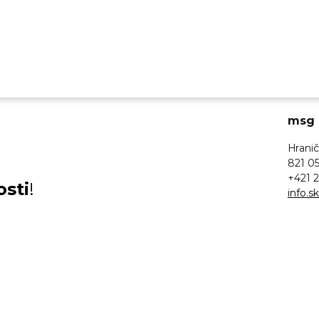
msg l
Hranič
821 05
+421 2
osti
!
info.