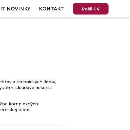
IT NOVINKY
KONTAKT
Pošli CV
ktov a technických lídrov,
ystém, cloudové riešenia,
držbe komplexných
mickej teórii.