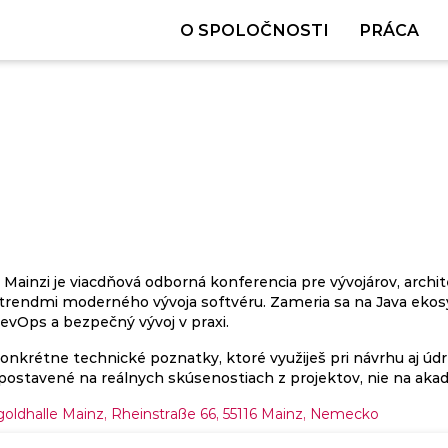
O SPOLOČNOSTI
PRÁCA
inzi je viacdňová odborná konferencia pre vývojárov, archite
s trendmi moderného vývoja softvéru. Zameria sa na Java ekos
 DevOps a bezpečný vývoj v praxi.
nkrétne technické poznatky, ktoré využiješ pri návrhu aj ú
postavené na reálnych skúsenostiach z projektov, nie na akade
oldhalle Mainz, Rheinstraße 66, 55116 Mainz, Nemecko