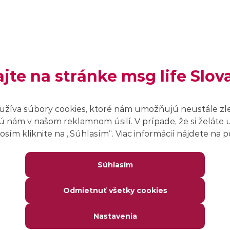
Koniec:
8. mája 2026
Organizátor:
ajte na stránke msg life Slov
S&S Media Group
Zameranie:
užíva súbory cookies, ktoré nám umožňujú neustále zl
Programátori
 nám v našom reklamnom úsilí. V prípade, že si želáte 
sím kliknite na ,,Súhlasím“. Viac informácií nájdete na
Súhlasím
Odmietnuť všetky cookies
o evente nájdeš na webovej stránke organizátora.
Nastavenia