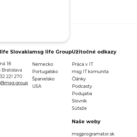
ife Slovakia
msg life Group
Užitočné odkazy
ná 18
Nemecko
Práca v IT
 Bratislava
Portugalsko
msg IT komunita
32 221 270
Španielsko
Články
sk@msg.group
USA
Podcasty
Podujatia
Slovník
Súťaže
Naše weby
msgprogramator.sk