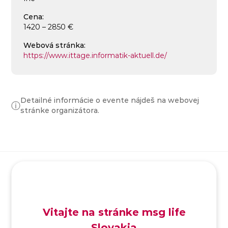
Cena:
1420 – 2850 €
Webová stránka:
https://www.ittage.informatik-aktuell.de/
Detailné informácie o evente nájdeš na webovej
ⓘ
stránke organizátora.
SK
/
EN
/
DE
Vitajte na stránke msg life
Slovakia