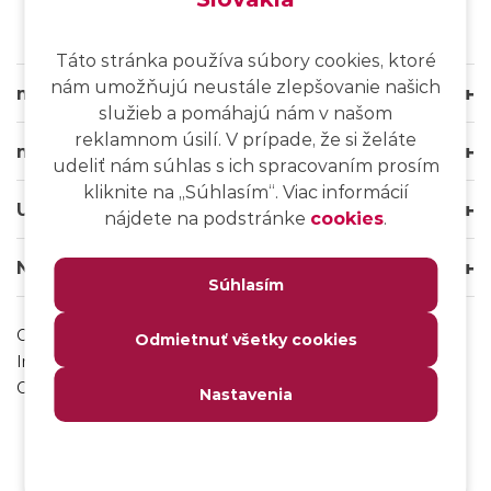
Táto stránka používa súbory cookies, ktoré
nám umožňujú neustále zlepšovanie našich
msg life Slovakia
služieb a pomáhajú nám v našom
reklamnom úsilí. V prípade, že si želáte
msg life Group
udeliť nám súhlas s ich spracovaním prosím
kliknite na ,,Súhlasím“. Viac informácií
Užitočné odkazy
nájdete na podstránke
cookies
.
Naše weby
Súhlasím
Ochrana osobných údajov
Odmietnuť všetky cookies
Impressum
Odhlásenie sa z msg IT komunity
Nastavenia