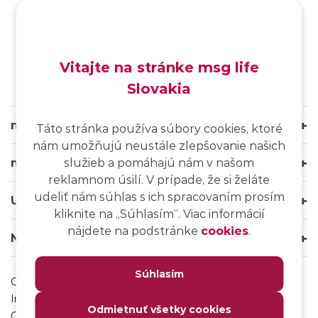
SK
/
EN
/
DE
Vitajte na stránke msg life
Slovakia
msg life Slovakia
Táto stránka používa súbory cookies, ktoré
nám umožňujú neustále zlepšovanie našich
msg life Group
služieb a pomáhajú nám v našom
reklamnom úsilí. V prípade, že si želáte
udeliť nám súhlas s ich spracovaním prosím
Užitočné odkazy
kliknite na ,,Súhlasím“. Viac informácií
nájdete na podstránke
cookies
.
Naše weby
Súhlasím
Ochrana osobných údajov
Impressum
Odmietnuť všetky cookies
Odhlásenie sa z msg IT komunity