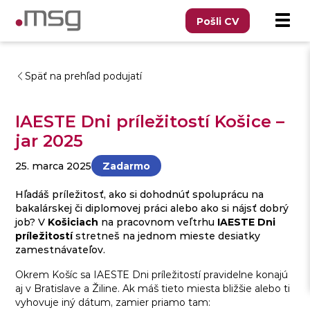
Pošli CV
Späť na prehľad podujatí
IAESTE Dni príležitostí Košice –
jar 2025
25. marca 2025
Zadarmo
Hľadáš príležitosť, ako si dohodnúť spoluprácu na
bakalárskej či diplomovej práci alebo ako si nájsť dobrý
job? V
Košiciach
na pracovnom veľtrhu
IAESTE Dni
príležitostí
stretneš na jednom mieste desiatky
zamestnávateľov.
Okrem
Košíc
sa IAESTE Dni príležitostí pravidelne konajú
aj v
Bratislave
a
Žiline
. Ak máš tieto miesta bližšie alebo ti
vyhovuje iný dátum, zamier priamo tam: