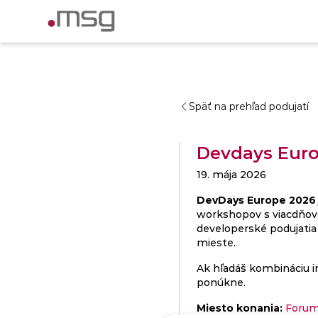
Späť na prehľad podujatí
Devdays Eur
19. mája 2026
DevDays Europe 2026
workshopov s viacdňovo
developerské podujatia
mieste.
Ak hľadáš kombináciu i
ponúkne.
Miesto konania:
Forum 