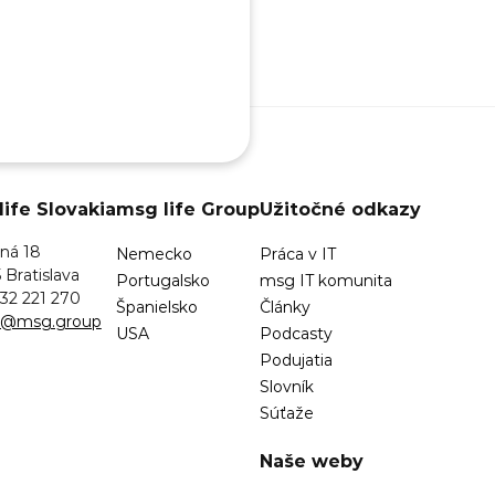
ife Slovakia
msg life Group
Užitočné odkazy
ná 18
Nemecko
Práca v IT
 Bratislava
Portugalsko
msg IT komunita
32 221 270
Španielsko
Články
sk@msg.group
USA
Podcasty
Podujatia
Slovník
Súťaže
Naše weby