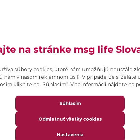
Koniec:
22. mája 2026 – 13:00
ajte na stránke msg life Slov
Organizátor:
DevDays Europe
Zameranie:
užíva súbory cookies, ktoré nám umožňujú neustále zl
Programátori
 nám v našom reklamnom úsilí. V prípade, že si želáte 
sím kliknite na ,,Súhlasím“. Viac informácií nájdete na
Súhlasím
Odmietnuť všetky cookies
o evente nájdeš na webovej stránke organizátora.
Nastavenia