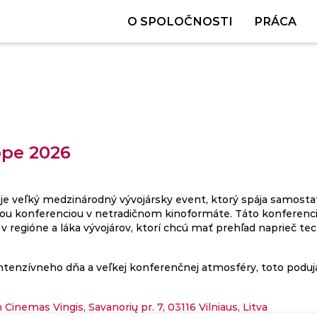
O SPOLOČNOSTI
PRÁCA
ope 2026
je veľký medzinárodný vývojársky event, ktorý spája samost
u konferenciou v netradičnom kinoformáte. Táto konferencia
 v regióne a láka vývojárov, ktorí chcú mať prehľad naprieč t
ntenzívneho dňa a veľkej konferenčnej atmosféry, toto poduja
Cinemas Vingis, Savanorių pr. 7, 03116 Vilniaus, Litva