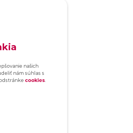
akia
epšovanie našich
udeliť nám súhlas s
 podstránke
cookies
.