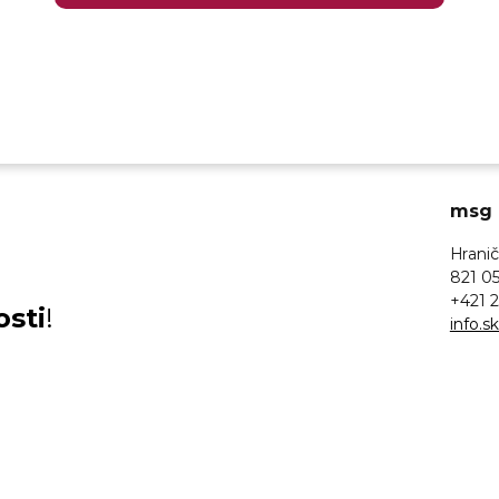
msg l
Hranič
821 05
+421 2
osti
!
info.