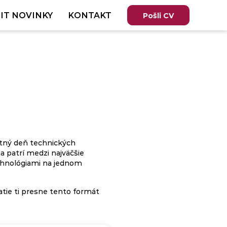
IT NOVINKY
KONTAKT
Pošli CV
atný deň technických
 patrí medzi najväčšie
echnológiami na jednom
tie ti presne tento formát