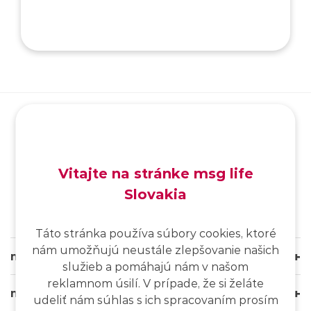
SK
/
EN
/
DE
Vitajte na stránke msg life
Slovakia
Táto stránka používa súbory cookies, ktoré
nám umožňujú neustále zlepšovanie našich
msg life Slovakia
služieb a pomáhajú nám v našom
reklamnom úsilí. V prípade, že si želáte
msg life Group
udeliť nám súhlas s ich spracovaním prosím