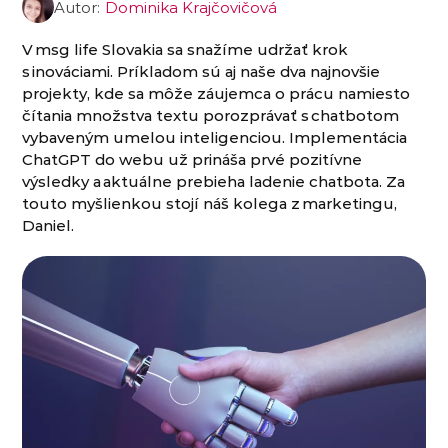
Autor:
Dominika Krajčovičová
V msg life Slovakia sa snažíme udržať krok
s inováciami. Príkladom sú aj naše dva najnovšie
projekty, kde sa môže záujemca o prácu namiesto
čítania množstva textu porozprávať s chatbotom
vybaveným umelou inteligenciou. Implementácia
ChatGPT do webu už prináša prvé pozitívne
výsledky a aktuálne prebieha ladenie chatbota. Za
touto myšlienkou stojí náš kolega z marketingu,
Daniel.