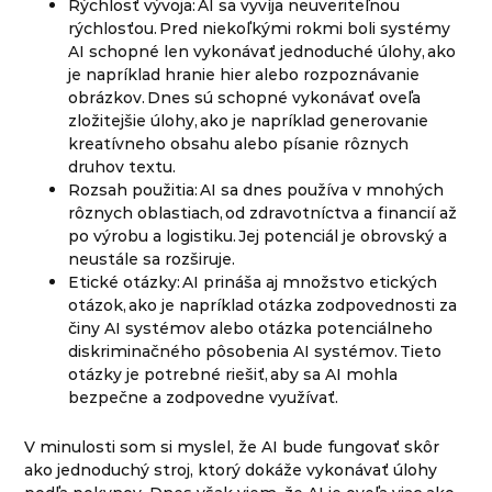
Rýchlosť vývoja: AI sa vyvíja neuveriteľnou
rýchlosťou. Pred niekoľkými rokmi boli systémy
AI schopné len vykonávať jednoduché úlohy, ako
je napríklad hranie hier alebo rozpoznávanie
obrázkov. Dnes sú schopné vykonávať oveľa
zložitejšie úlohy, ako je napríklad generovanie
kreatívneho obsahu alebo písanie rôznych
druhov textu.
Rozsah použitia: AI sa dnes používa v mnohých
rôznych oblastiach, od zdravotníctva a financií až
po výrobu a logistiku. Jej potenciál je obrovský a
neustále sa rozširuje.
Etické otázky: AI prináša aj množstvo etických
otázok, ako je napríklad otázka zodpovednosti za
činy AI systémov alebo otázka potenciálneho
diskriminačného pôsobenia AI systémov. Tieto
otázky je potrebné riešiť, aby sa AI mohla
bezpečne a zodpovedne využívať.
V minulosti som si myslel, že AI bude fungovať skôr
ako jednoduchý stroj, ktorý dokáže vykonávať úlohy