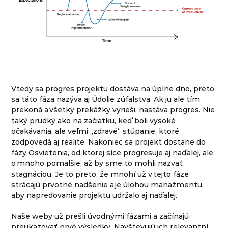
Vtedy sa progres projektu dostáva na úplne dno, preto
sa táto fáza nazýva aj Údolie zúfalstva. Ak ju ale tím
prekoná a všetky prekážky vyrieši, nastáva progres. Nie
taký prudký ako na začiatku, keď boli vysoké
očakávania, ale veľmi „zdravé“ stúpanie, ktoré
zodpovedá aj realite. Nakoniec sa projekt dostane do
fázy Osvietenia, od ktorej síce progresuje aj naďalej, ale
o mnoho pomalšie, až by sme to mohli nazvať
stagnáciou. Je to preto, že mnohí už v tejto fáze
strácajú prvotné nadšenie a je úlohou manažmentu,
aby napredovanie projektu udržalo aj naďalej.
Naše weby už prešli úvodnými fázami a začínajú
preukazovať prvé výsledky. Navštevujú ich relevantní