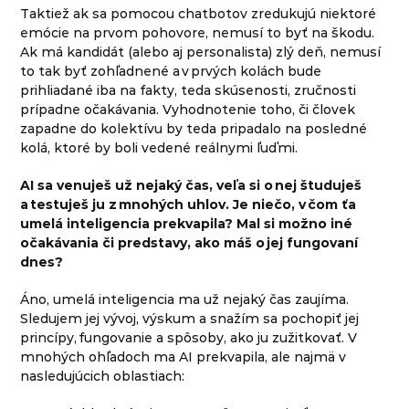
Taktiež ak sa pomocou chatbotov zredukujú niektoré
emócie na prvom pohovore, nemusí to byť na škodu.
Ak má kandidát (alebo aj personalista) zlý deň, nemusí
to tak byť zohľadnené a v prvých kolách bude
prihliadané iba na fakty, teda skúsenosti, zručnosti
prípadne očakávania. Vyhodnotenie toho, či človek
zapadne do kolektívu by teda pripadalo na posledné
kolá, ktoré by boli vedené reálnymi ľuďmi.
AI sa venuješ už nejaký čas, veľa si o nej študuješ
a testuješ ju z mnohých uhlov. Je niečo, v čom ťa
umelá inteligencia prekvapila? Mal si možno iné
očakávania či predstavy, ako máš o jej fungovaní
dnes?
Áno, umelá inteligencia ma už nejaký čas zaujíma.
Sledujem jej vývoj, výskum a snažím sa pochopiť jej
princípy, fungovanie a spôsoby, ako ju zužitkovať. V
mnohých ohľadoch ma AI prekvapila, ale najmä v
nasledujúcich oblastiach: