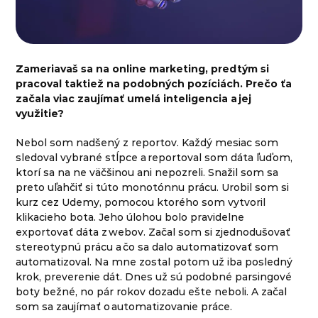
Zameriavaš sa na online marketing, predtým si
pracoval taktiež na podobných pozíciách. Prečo ťa
začala viac zaujímať umelá inteligencia a jej
využitie?
Nebol som nadšený z reportov. Každý mesiac som
sledoval vybrané stĺpce a reportoval som dáta ľuďom,
ktorí sa na ne väčšinou ani nepozreli. Snažil som sa
preto uľahčiť si túto monotónnu prácu. Urobil som si
kurz cez Udemy, pomocou ktorého som vytvoril
klikacieho bota. Jeho úlohou bolo pravidelne
exportovať dáta z webov. Začal som si zjednodušovať
stereotypnú prácu a čo sa dalo automatizovať som
automatizoval. Na mne zostal potom už iba posledný
krok, preverenie dát. Dnes už sú podobné parsingové
boty bežné, no pár rokov dozadu ešte neboli. A začal
som sa zaujímať o automatizovanie práce.