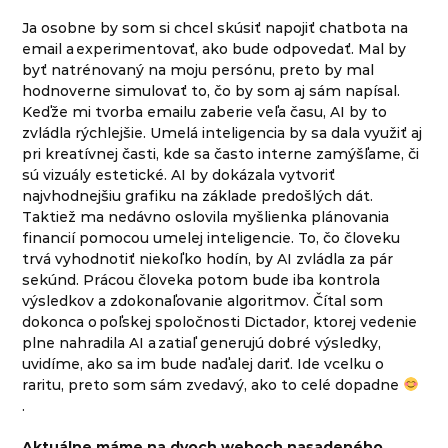
Ja osobne by som si chcel skúsiť napojiť chatbota na
email a experimentovať, ako bude odpovedať. Mal by
byť natrénovaný na moju persónu, preto by mal
hodnoverne simulovať to, čo by som aj sám napísal.
Keďže mi tvorba emailu zaberie veľa času, AI by to
zvládla rýchlejšie. Umelá inteligencia by sa dala využiť aj
pri kreatívnej časti, kde sa často interne zamýšľame, či
sú vizuály estetické. AI by dokázala vytvoriť
najvhodnejšiu grafiku na základe predošlých dát.
Taktiež ma nedávno oslovila myšlienka plánovania
financií pomocou umelej inteligencie. To, čo človeku
trvá vyhodnotiť niekoľko hodín, by AI zvládla za pár
sekúnd. Prácou človeka potom bude iba kontrola
výsledkov a zdokonaľovanie algoritmov. Čítal som
dokonca o poľskej spoločnosti Dictador, ktorej vedenie
plne nahradila AI a zatiaľ generujú dobré výsledky,
uvidíme, ako sa im bude naďalej dariť. Ide vcelku o
raritu, preto som sám zvedavý, ako to celé dopadne
.
Aktuálne máme na dvoch weboch nasadeného