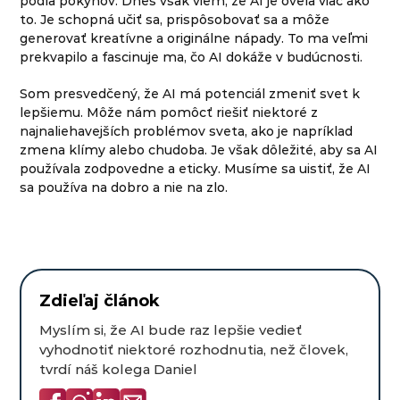
podľa pokynov. Dnes však viem, že AI je oveľa viac ako
to. Je schopná učiť sa, prispôsobovať sa a môže
generovať kreatívne a originálne nápady. To ma veľmi
prekvapilo a fascinuje ma, čo AI dokáže v budúcnosti.
Som presvedčený, že AI má potenciál zmeniť svet k
lepšiemu. Môže nám pomôcť riešiť niektoré z
najnaliehavejších problémov sveta, ako je napríklad
zmena klímy alebo chudoba. Je však dôležité, aby sa AI
používala zodpovedne a eticky. Musíme sa uistiť, že AI
sa používa na dobro a nie na zlo.
Zdieľaj článok
Myslím si, že AI bude raz lepšie vedieť
vyhodnotiť niektoré rozhodnutia, než človek,
tvrdí náš kolega Daniel