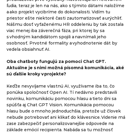
ľudia, teraz je len na nás, ako s týmito dátami naložíme
a ako projekt vycibríme do dokonalosti. Vidím tu
priestor ešte niektoré časti zautomatizovať a urýchliť.
Nášmu dosť vyťaženému HR oddeleniu by tak zostala
viac menej iba záverečná fáza, pri ktorej by sa
s vhodným kandidátom spojili a navnímali jeho
osobnosť. Prvotné formality a vyhodnotenie dát by
vedela obsiahnuť AI.
Oba chatboty fungujú za pomoci Chat GPT.
Aktuálne je s nimi možná písomná komunikácia, aké
sú ďalšie kroky v projekte?
Keďže nevyvíjame vlastnú AI, využívame iba to, čo
ponúka spoločnosť Open AI. Tí nedávno predstavili
novinku, komunikáciu pomocou hlasu a tieto dni sa
spúšťa aj Chat GPT Vision. Komunikácia pomocou
hlasu bude o mnoho jednoduchšia, pretože už človek
nebude potrebovať ani klikať do klávesnice. Videnie má
zase zabezpečiť personalizovanejšie odpovede na
základe emócií recipienta. Nabáda sa tu možnosť