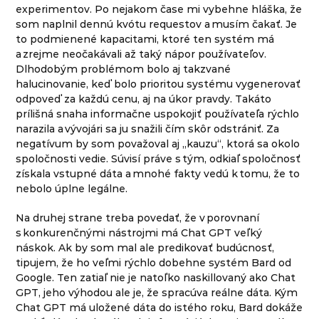
experimentov. Po nejakom čase mi vybehne hláška, že
som naplnil dennú kvótu requestov a musím čakať. Je
to podmienené kapacitami, ktoré ten systém má
a zrejme neočakávali až taký nápor používateľov.
Dlhodobým problémom bolo aj takzvané
halucinovanie, keď bolo prioritou systému vygenerovať
odpoveď za každú cenu, aj na úkor pravdy. Takáto
prílišná snaha informačne uspokojiť používateľa rýchlo
narazila a vývojári sa ju snažili čím skôr odstrániť. Za
negatívum by som považoval aj „kauzu“, ktorá sa okolo
spoločnosti vedie. Súvisí práve s tým, odkiaľ spoločnosť
získala vstupné dáta a mnohé fakty vedú k tomu, že to
nebolo úplne legálne.
Na druhej strane treba povedať, že v porovnaní
s konkurenčnými nástrojmi má Chat GPT veľký
náskok. Ak by som mal ale predikovať budúcnosť,
tipujem, že ho veľmi rýchlo dobehne systém Bard od
Google. Ten zatiaľ nie je natoľko naskillovaný ako Chat
GPT, jeho výhodou ale je, že spracúva reálne dáta. Kým
Chat GPT má uložené dáta do istého roku, Bard dokáže