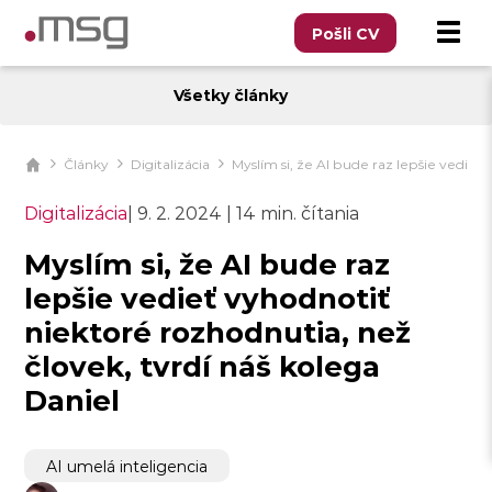
Pošli CV
Všetky články
Články
Digitalizácia
Myslím si, že AI bude raz lepšie vedieť
Digitalizácia
|
9. 2. 2024
|
14 min. čítania
Myslím si, že AI bude raz
lepšie vedieť vyhodnotiť
niektoré rozhodnutia, než
človek, tvrdí náš kolega
Daniel
AI umelá inteligencia