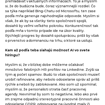
prehľadávať v aktuálnych informáciách. To je a myslím
si, že do budúcna bude, čoraz významnejší rozdiel. Čo
sa týka napríklad Bing-Chatu od Microsoftu, ten zase
podľa mňa generuje najvhodnejšie odpovede. Myslím si
však, že ak by sa všetky tieto spoločnosti spojili,
dosiahli by veľmi veľkého pokroku. Konkurenčnosť tak
podľa mňa v tomto prípade ide na úkor kvality.
Rýchlejší progres by dosiahli spoluprácou, prišli by však
o prvenstvo a dominanciu na trhu, o ktoré sa usilujú.
Kam až podľa teba siahajú možnosť AI vo svete
hiringu?
Myslím si, že v blízkej dobe môžeme očakávať
množstvo falošných HR profilov na LinkedIne. Zvýši sa
tým aj počet spamov. Budú to však spoločnosti musieť
urobiť rafinovane, aby nebolo odosielanie správ až príliš
rýchle a neboli by zablokované. Ako som už spomínal,
myslím si, že personalisti stratia časť pracovnej
agendy. Nevnímal by som to negatívne, lebo ako prvé
im zrejme odpadnú stereotypné pracovné činnosti ako
odosielanie GDPR, odpisovanie na úvodné maily či