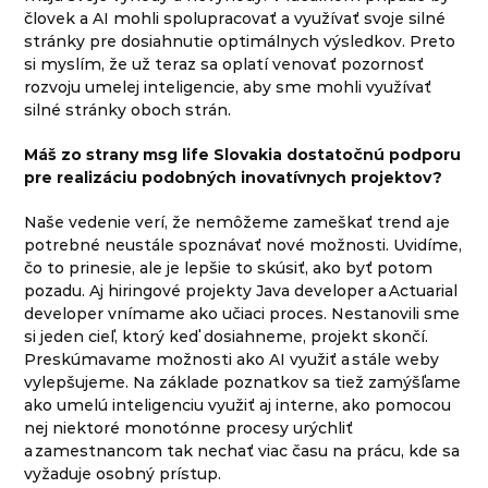
človek a AI mohli spolupracovať a využívať svoje silné
stránky pre dosiahnutie optimálnych výsledkov. Preto
si myslím, že už teraz sa oplatí venovať pozornosť
rozvoju umelej inteligencie, aby sme mohli využívať
silné stránky oboch strán.
Máš zo strany msg life Slovakia dostatočnú podporu
pre realizáciu podobných inovatívnych projektov?
Naše vedenie verí, že nemôžeme zameškať trend a je
potrebné neustále spoznávať nové možnosti. Uvidíme,
čo to prinesie, ale je lepšie to skúsiť, ako byť potom
pozadu. Aj hiringové projekty Java developer a Actuarial
developer vnímame ako učiaci proces. Nestanovili sme
si jeden cieľ, ktorý keď dosiahneme, projekt skončí.
Preskúmavame možnosti ako AI využiť a stále weby
vylepšujeme. Na základe poznatkov sa tiež zamýšľame
ako umelú inteligenciu využiť aj interne, ako pomocou
nej niektoré monotónne procesy urýchliť
a zamestnancom tak nechať viac času na prácu, kde sa
vyžaduje osobný prístup.