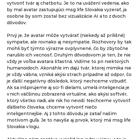
vytvoriť tvár aj chatbotu. Je to na uvážení vedenia, ako
by mal avatar zastupujúci msg life Slovakia vyzerať, ja
osobne by som zostal bez vizualizácie AI a to z dvoch
dôvodov.
Prvý je, že avatar môže vytvárať (niekedy až prílišné)
sympatie, ale rovnako aj nesympatie. Rozhovory by tak
mohli byť týmto výrazne ovplyvnené, čo by zbytočne
narušilo ich vecnosť. Druhým dôvodovom je ten, že nie
vždy je voľba avatara šťastná. Vidíme to pri niektorých
humanoidoch. Akonáhle im dajú tvár, ktorej mimika nie
je vždy vábna, vzniká akýsi strach prípadne až odpor, čo
je ďalší negatívny dôsledok, ktorý nechceme vzbudiť.
Ak sa inšpirujeme aj sci-fi dielami, umelá inteligencia je
v nich väčšinou zobrazená virtuálne, ako akýsi softvér,
ktorý všetko riadi, ale nik ho nevidí. Nechceme vytvoriť
ďalšieho človeka, chceme vytvoriť niečo
inteligentnejšie. Aj z tohto dôvodu je zatiaľ naším
motívom guľa. Je to navyše aj prvok, ktorý má msg life
Slovakia v logu.