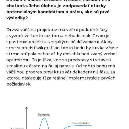
chatbota. Jeho úlohou je zodpovedať otázky
potenciálnym kandidátom o prácu, aké sú prvé
výsledky?
Drvivá väčšina projektov má veľmi podobné fázy
a vyzerá, že tento raz tomu nebude inak. Prvou je
spustenie projektu s nejakými očakávaniami. Ak by
sme si predstavili graf, od tohto bodu by krivka v čase
strmo stúpala nahor až by dosiahla bod zvaný vrchol
optimizmu. To je fáza, kde sa predstavy stretávajú
s realitou a často na ňu aj narazia. Od tohto bodu má
väčšinou progres projektu skôr dekadentnú fázu, za
ktorou nasleduje fáza reálnej implementácie prvých
požiadaviek.