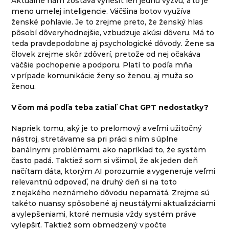
Aktuálne nám zostáva vyriešiť len jednu výzvu, a to je
meno umelej inteligencie. Väčšina botov využíva
ženské pohlavie. Je to zrejme preto, že ženský hlas
pôsobí dôveryhodnejšie, vzbudzuje akúsi dôveru. Má to
teda pravdepodobne aj psychologické dôvody. Žene sa
človek zrejme skôr zdôverí, pretože od nej očakáva
väčšie pochopenie a podporu. Platí to podľa mňa
v prípade komunikácie ženy so ženou, aj muža so
ženou.
V čom má podľa teba zatiaľ Chat GPT nedostatky?
Napriek tomu, aký je to prelomový a veľmi užitočný
nástroj, stretávame sa pri práci s ním s úplne
banálnymi problémami, ako napríklad to, že systém
často padá. Taktiež som si všimol, že ak jeden deň
načítam dáta, ktorým AI porozumie a vygeneruje veľmi
relevantnú odpoveď, na druhý deň si na toto
z nejakého neznámeho dôvodu nepamätá. Zrejme sú
takéto nuansy spôsobené aj neustálymi aktualizáciami
a vylepšeniami, ktoré nemusia vždy systém práve
vylepšiť. Taktiež som obmedzený v počte