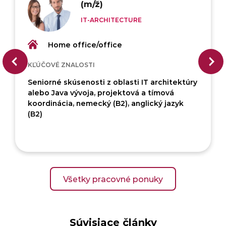
(m/ž)
IT-ARCHITECTURE
Home office/office
KĽÚČOVÉ ZNALOSTI
Seniorné skúsenosti z oblasti IT architektúry
alebo Java vývoja, projektová a tímová
koordinácia, nemecký (B2), anglický jazyk
(B2)
Všetky pracovné ponuky
Súvisiace články