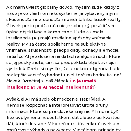
Ak mám uviesť globálny dôvod, myslím si, že každý z
nás žije vo vlastnom ekosystéme, je vybavený inými
skúsenosťami, zručnosťami a vidí tak iba kúsok reality.
Človek preto podľa mňa nie je schopný posúdiť veci
úplne objektívne a komplexne. Ľudia a umelá
inteligencia (AI) majú rozdielne spôsoby vnímania
reality. My sa často spoliehame na subjektívne
vnímanie, skúsenosti, predpoklady, odhady a emócie,
zatiaľ čo AI je založená na dátach a algoritmoch, ktoré
sú jej poskytnuté, čím sa predpokladá objektívnejší
výsledok. Preto si myslím, že umelá inteligencia bude
raz lepšie vedieť vyhodnotiť niektoré rozhodnutia, než
človek. (Prečítaj si náš článok
Čo je umelá
inteligencia? Je AI naozaj inteligentná?
)
Avšak, aj AI má svoje obmedzenia. Napríklad, AI
nemôže rozpoznať a interpretovať určité druhy
informácií, ktoré sú pre človeka zrejmé. AI môže byť
tiež ovplyvnená nedostatkom dát alebo zlou kvalitou
dát, ktoré dostane. V konečnom dôsledku, človek a AI
majú svoje výhody a nevýhody. V ideálnom prípade by