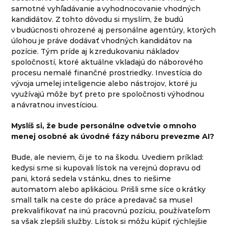
samotné vyhľadávanie a vyhodnocovanie vhodných
kandidátov. Z tohto dôvodu si myslím, že budú
v budúcnosti ohrozené aj personálne agentúry, ktorých
úlohou je práve dodávať vhodných kandidátov na
pozície. Tým príde aj k zredukovaniu nákladov
spoločností, ktoré aktuálne vkladajú do náborového
procesu nemalé finančné prostriedky. Investícia do
vývoja umelej inteligencie alebo nástrojov, ktoré ju
využívajú môže byť preto pre spoločnosti výhodnou
a návratnou investíciou.
Myslíš si, že bude personálne odvetvie o mnoho
menej osobné ak úvodné fázy náboru prevezme AI?
Bude, ale neviem, či je to na škodu. Uvediem príklad:
kedysi sme si kupovali lístok na verejnú dopravu od
pani, ktorá sedela v stánku, dnes to riešime
automatom alebo aplikáciou. Prišli sme síce o krátky
small talk na ceste do práce a predavač sa musel
prekvalifikovať na inú pracovnú pozíciu, používateľom
sa však zlepšili služby. Lístok si môžu kúpiť rýchlejšie