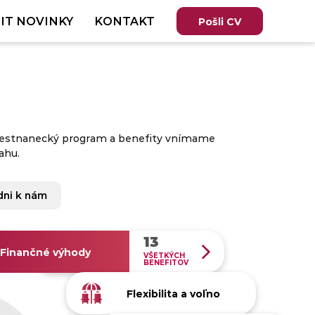
IT NOVINKY
KONTAKT
Pošli CV
zamestnanecký program a benefity vnímame
ahu.
dni k nám
13
Finančné výhody
VŠETKÝCH
BENEFITOV
10
Flexibilita a voľno
VŠETKÝCH
BENEFITOV