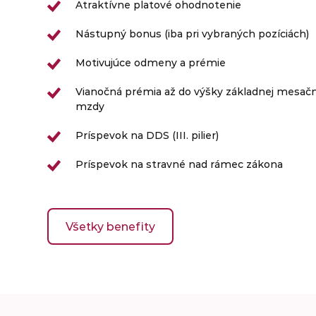
Atraktívne platové ohodnotenie
Nástupný bonus (iba pri vybraných pozíciách)
Motivujúce odmeny a prémie
Vianočná prémia až do výšky základnej mesačn
mzdy
Príspevok na DDS (III. pilier)
Príspevok na stravné nad rámec zákona
Príspevok na hobby 200€ ročne
Všetky benefity