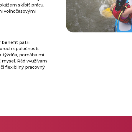
okážem skĺbiť prácu,
imi voľnočasovými
benefit patrí
oroch spoločnosti.
o týždňa, pomáha mi
ť myseľ. Rád využívam
či flexibilný pracovný