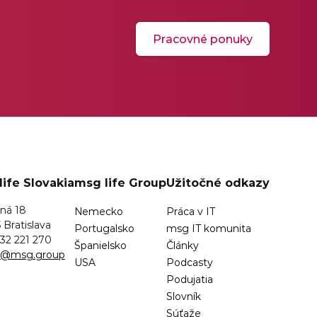
Pracovné ponuky
ife Slovakia
msg life Group
Užitočné odkazy
ná 18
Nemecko
Práca v IT
 Bratislava
Portugalsko
msg IT komunita
32 221 270
Španielsko
Články
sk@msg.group
USA
Podcasty
Podujatia
Slovník
Súťaže