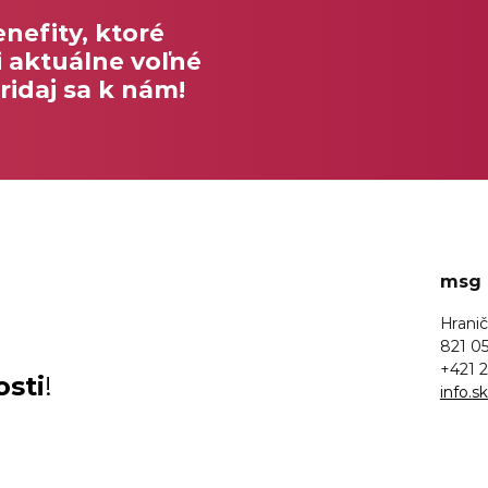
enefity, ktoré
 aktuálne voľné
ridaj sa k nám!
msg l
Hranič
821 05
+421 2
osti
!
info.