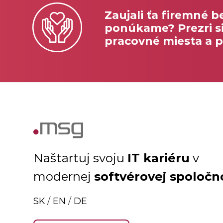
Zaujali ťa firemné b
ponúkame? Prezri si
pracovné miesta a p
IT kariéru
Naštartuj svoju
v
softvérovej spoločn
modernej
SK
/
EN
/
DE