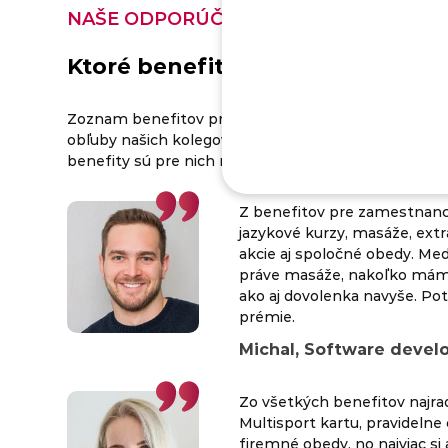
NAŠE ODPORÚČANIA
Ktoré benefity preferujeme my?
Zoznam benefitov pre zamestnancov neustále aktua
obľuby našich kolegov. Pravidelne sa ich preto pýt
benefity sú pre nich najzaujímavejšie. Tu sú niektoré 
Z benefitov pre zamestnanc
jazykové kurzy, masáže, ext
akcie aj spoločné obedy. Med
práve masáže, nakoľko mám
ako aj dovolenka navyše. Pot
prémie.
Michal, Software devel
Zo všetkých benefitov najra
Multisport kartu, pravidelne
firemné obedy, no najviac si 