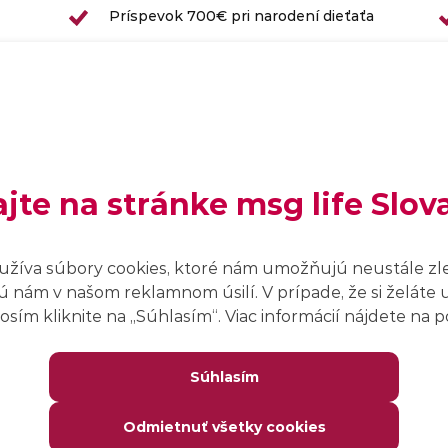
Príspevok 700€ pri narodení dieťaťa
o
Vernostné prémie pre dlhoročných
pracovníkov
Nástupný bonus (iba pri vybraných
pozíciách)
nej
Príspevok na DDS (III. pilier)
ajte na stránke msg life Slov
užíva súbory cookies, ktoré nám umožňujú neustále zl
 nám v našom reklamnom úsilí. V prípade, že si želáte 
sím kliknite na ,,Súhlasím“. Viac informácií nájdete na
Súhlasím
Odmietnuť všetky cookies