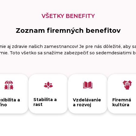
VŠETKY BENEFITY
Zoznam firemných benefitov
aj zdravie našich zamestnancov! Je pre nás dôležité, aby sa cít
mie. Toto všetko sa snažíme zabezpečiť so sedemdesiatimi b
Stabilita a
xibilita a
Vzdelávanie
Firemná
rast
ľno
a rozvoj
kultúra