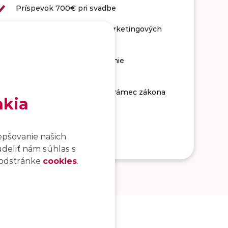
Príspevok 700€ pri svadbe
Odmena za pomoc pri marketingových
aktivitách
Motivujúce odmeny a prémie
Príspevok na stravné nad rámec zákona
akia
epšovanie našich
udeliť nám súhlas s
 podstránke
cookies
.