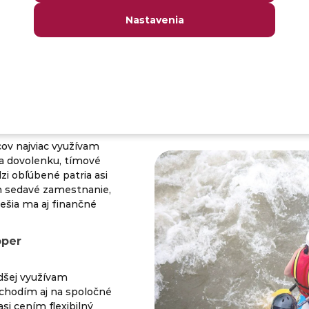
Nastavenia
lizujeme aj podľa
ame, ktoré firemné
z ich preferencií.
ov najviac využívam
ra dovolenku, tímové
zi obľúbené patria asi
 sedavé zamestnanie,
ešia ma aj finančné
oper
dšej využívam
 chodím aj na spoločné
asi cením flexibilný