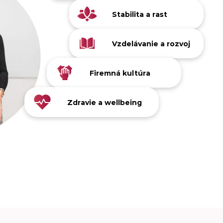
12
Stabilita a rast
VŠETK
BENEF
12
Vzdelávanie a rozvoj
VŠETK
BENEF
12
Firemná kultúra
VŠETKÝCH
BENEFITOV
12
Zdravie a wellbeing
VŠETKÝCH
BENEFITOV