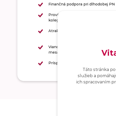
Finančná podpora pri dlhodobej PN
Provízia za sprostredkovanie novéh
kolegu
Atraktívne platové ohodnotenie
Vianočná prémia až do výšky základ
Vit
mesačnej mzdy
Príspevok na hobby 200€ ročne
Táto stránka po
služieb a pomáhajú
ich spracovaním pro