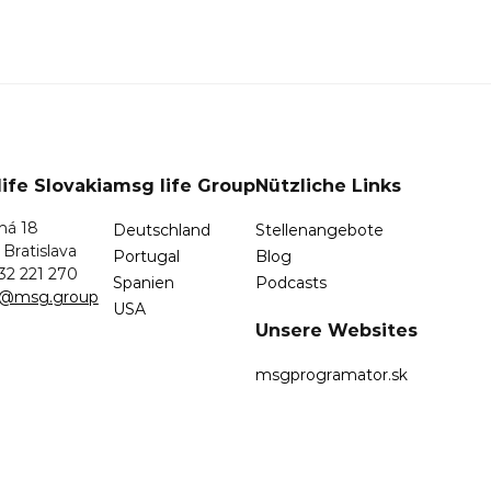
ife Slovakia
msg life Group
Nützliche Links
ná 18
Deutschland
Stellenangebote
 Bratislava
Portugal
Blog
32 221 270
Spanien
Podcasts
sk@msg.group
USA
Unsere Websites
msgprogramator.sk