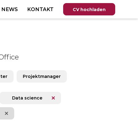
T NEWS
KONTAKT
CV hochladen
ffice
ter
Projektmanager
Data science