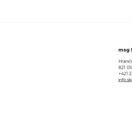
msg l
Hranič
821 05
+421 2
info.