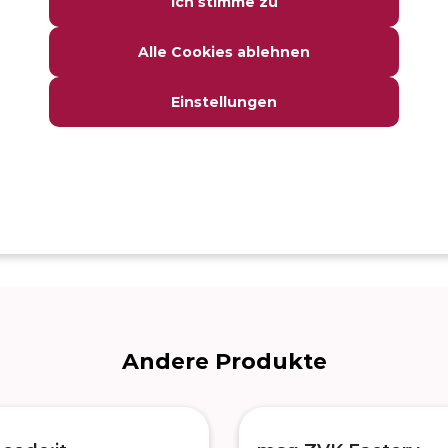
Ich stimme zu
Verfügbar als Cloud- oder
SaaS-Lösung.
Alle Cookies ablehnen
Einstellungen
 Integration in der msg.Life
n Stunden qualitativ
Andere Produkte