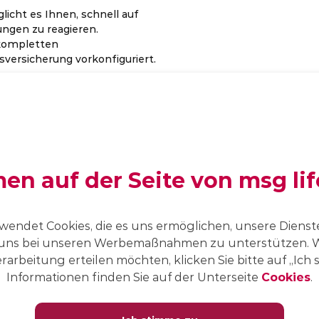
licht es Ihnen, schnell auf
ngen zu reagieren.
n kompletten
versicherung vorkonfiguriert.
CCC-Architektur (Kern,
Land, Kunde) für
standardkonforme
n auf der Seite von msg lif
Anpassungen.
wendet Cookies, die es uns ermöglichen, unsere Dienste
Ein flexibles Semi-Markov-
uns bei unseren Werbemaßnahmen zu unterstützen. W
Modell zur Berechnung von
Barwerten, Beiträgen und
rarbeitung erteilen möchten, klicken Sie bitte auf „Ich
Reserven.
Informationen finden Sie auf der Unterseite
Cookies
.