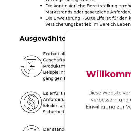
Die kontinuierliche Bereitstellung ermög
Markttrends oder gesetzliche Anforderu
Die Erweiterung I-Suite Life ist für de
Versicherungsbetrieb im Bereich Lebens
Ausgewählte Merkmale
Enthält alle
Geschäftsprozesse, ein
Produktmodell mit
Willkomme
Beispielinhalten für alle
gängigen Produktfamilien.
Diese Website ver
Es erfüllt alle gesetzlichen
verbessern und 
Anforderungen sowie die
lokalen und Cloud-
Einwilligung zur Ve
Sicherheitsanforderungen.
Der standardisierte