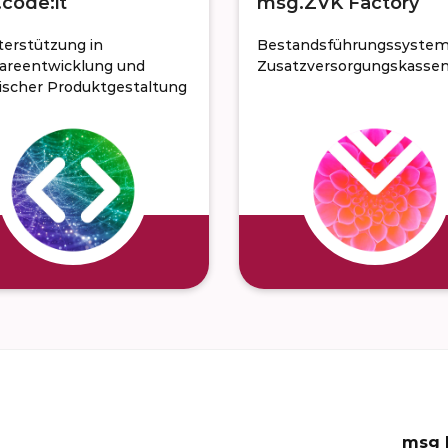
code:it
msg.ZVK Factory
terstützung in
Bestandsführungssystem
areentwicklung und
Zusatz­versorgungskasse
ischer Produktgestaltung
msg l