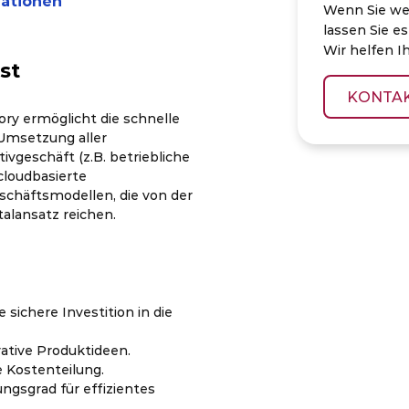
mationen
Wenn Sie we
lassen Sie es
Wir helfen I
st
KONTA
ry ermöglicht die schnelle
 Umsetzung aller
vgeschäft (z.B. betriebliche
cloudbasierte
schäftsmodellen, die von der
alansatz reichen.
sichere Investition in die
ative Produktideen.
e Kostenteilung.
ngsgrad für effizientes