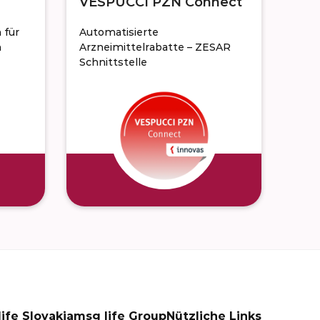
VESPUCCI PZN Connect
 für
Automatisierte
n
Arzneimittelrabatte – ZESAR
Schnittstelle
ife Slovakia
msg life Group
Nützliche Links