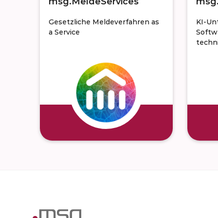
msg.MeldeServices
msg.
Gesetzliche Meldeverfahren as
KI-Un
a Service
Softw
techn