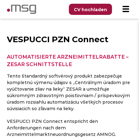
CV hochladen
VESPUCCI PZN Connect
AUTOMATISIERTE ARZNEIMITTELRABATTE –
ZESAR SCHNITTSTELLE
Tento štandardný softvérový produkt zabezpečuje
kompletnú výmenu údajov s „Centrálnym úradom pre
vyúčtovanie zliav na lieky“ ZESAR a umožňuje
súkromným zdravotným poisťovniam / príspevkovým
úradom rozsiahlu automatizáciu všetkých procesov
súvisiacich so zľavami na lieky.
VESPUCCI PZN Connect entspricht den
Anforderungen nach dem
Arzneimittelmarktneuordnungsgesetz AMNOG.