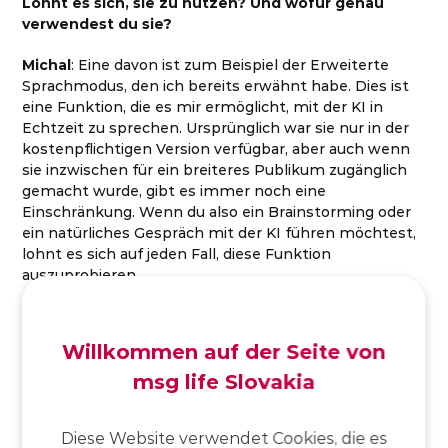
Lohnt es sich, sie zu nutzen? Und wofür genau
verwendest du sie?
Michal
: Eine davon ist zum Beispiel der Erweiterte
Sprachmodus, den ich bereits erwähnt habe. Dies ist
eine Funktion, die es mir ermöglicht, mit der KI in
Echtzeit zu sprechen. Ursprünglich war sie nur in der
kostenpflichtigen Version verfügbar, aber auch wenn
sie inzwischen für ein breiteres Publikum zugänglich
gemacht wurde, gibt es immer noch eine
Einschränkung. Wenn du also ein Brainstorming oder
ein natürliches Gespräch mit der KI führen möchtest,
lohnt es sich auf jeden Fall, diese Funktion
auszuprobieren.
Ein weiterer fortschrittlicher Vorteil der Plus-Version
ist der Zugang zu den neuesten Modellen. Sobald
Willkommen auf der Seite von
OpenAI ein neues Modell veröffentlicht, erhalten
msg life Slovakia
Abonnenten es zuerst, während Nutzer der
kostenlosen Version länger warten müssen. Wenn
man also immer über die neueste und beste Leistung
Diese Website verwendet Cookies, die es
verfügen möchte, lohnt sich die Investition in die