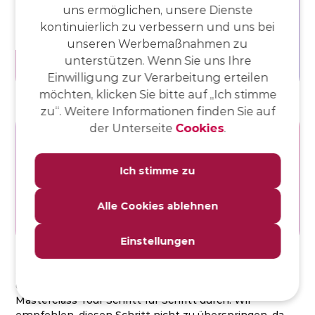
uns ermöglichen, unsere Dienste
kontinuierlich zu verbessern und uns bei
unseren Werbemaßnahmen zu
unterstützen. Wenn Sie uns Ihre
Einwilligung zur Verarbeitung erteilen
möchten, klicken Sie bitte auf „Ich stimme
zu“. Weitere Informationen finden Sie auf
der Unterseite
Cookies
.
Ich stimme zu
Alle Cookies ablehnen
Einstellungen
Schritt 5
: Schließlich kannst du ein Farbthema für
deinen Browser auswählen.
Schritt 6
: Gehe die
Masterclass Tour Schritt für Schritt durch. Wir
empfehlen, diesen Schritt nicht zu überspringen, da